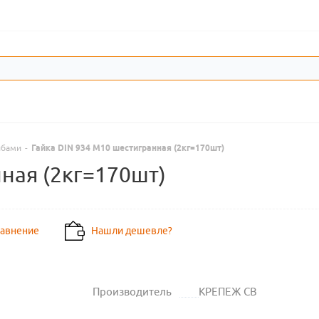
йбами
-
Гайка DIN 934 M10 шестигранная (2кг=170шт)
нная (2кг=170шт)
равнение
Нашли дешевле?
Производитель
КРЕПЕЖ СВ