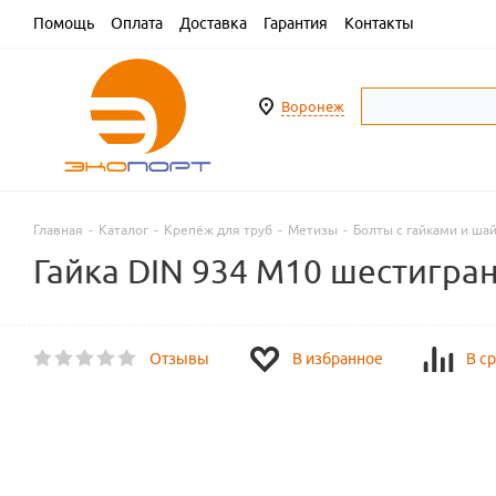
Помощь
Оплата
Доставка
Гарантия
Контакты
Воронеж
Главная
-
Каталог
-
Крепёж для труб
-
Метизы
-
Болты с гайками и ша
Гайка DIN 934 M10 шестигра
Отзывы
В избранное
В с