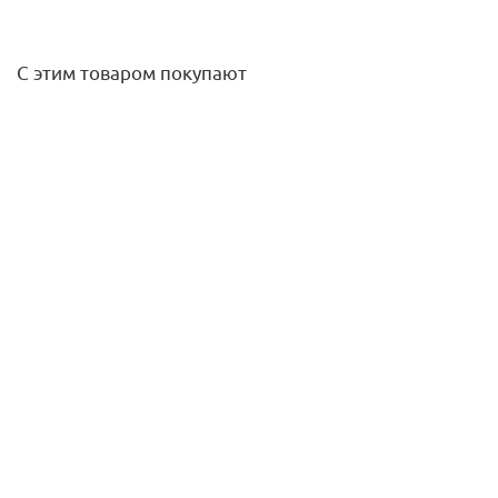
С этим товаром покупают
Тройник НР 32х1" VALFEX ПНД
106
руб.
/шт
Подробнее