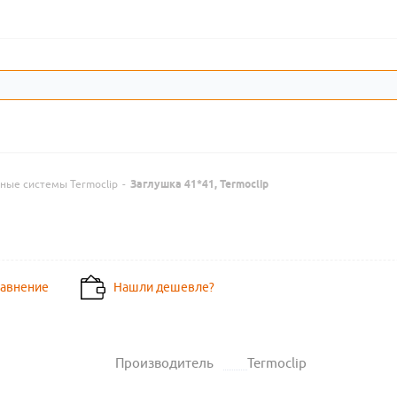
ные системы Termoclip
-
Заглушка 41*41, Termoclip
равнение
Нашли дешевле?
Производитель
Termoclip