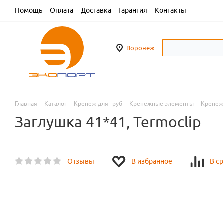
Помощь
Оплата
Доставка
Гарантия
Контакты
Воронеж
Главная
-
Каталог
-
Крепёж для труб
-
Крепежные элементы
-
Крепеж
Заглушка 41*41, Termoclip
Отзывы
В избранное
В с