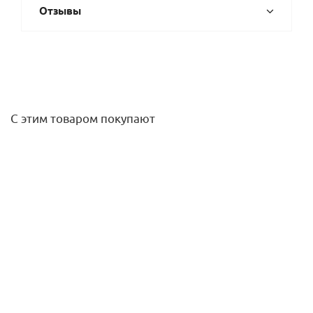
Отзывы
С этим товаром покупают
Термостат Design TC-D1 M30х1,5, ХРОМ, с уст.нуля
Simplex
2 918
руб.
/шт
Подробнее