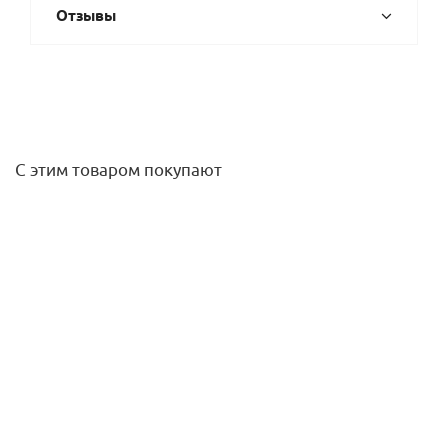
Отзывы
С этим товаром покупают
Сгон прямой (американка) 1" НВ никель Gappo
438,80
руб.
/шт
Подробнее