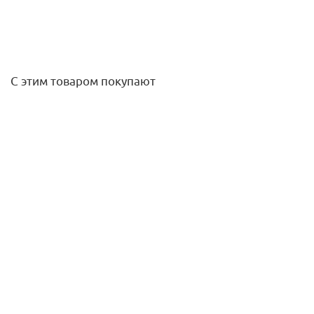
С этим товаром покупают
Насос циркуляционный UPC 25-60 180, UNIPUMP
5 458
руб.
/шт
Подробнее