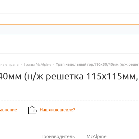
нные трапы
-
Трапы McAlpine
-
Трап напольный гор.110х50/40мм (н/ж решет
40мм (н/ж решетка 115х115мм, 
равнение
Нашли дешевле?
Производитель
McAlpine