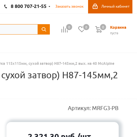
8 800 707-21-55
Заказать звонок
Личный кабинет
Корзина
0
0
0
пуста
ка 115х115мм, сухой затвор) H87-145мм,2 вых. на 40 McAlpine
сухой затвор) H87-145мм,2
Артикул:
MRFG3-PB
2 321,30
руб.
/шт