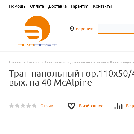
Помощь
Оплата
Доставка
Гарантия
Контакты
Воронеж
Главная
-
Каталог
-
Канализация и дренажные системы
-
Канализацио
Трап напольный гор.110х50/
вых. на 40 McAlpine
Отзывы
В избранное
В с