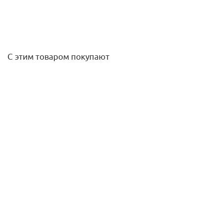
С этим товаром покупают
Трубка Г-обр. 16 х 500 мм Rehau
1 050,20
руб.
/шт
Подробнее