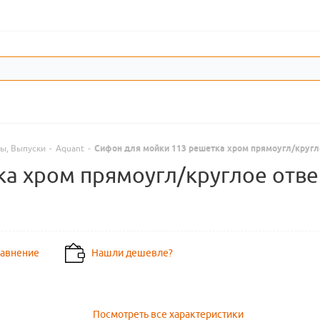
ы, Выпуски
-
Aquant
-
Сифон для мойки 113 решетка хром прямоугл/кругло
а хром прямоугл/круглое отве
равнение
Нашли дешевле?
Посмотреть все характеристики