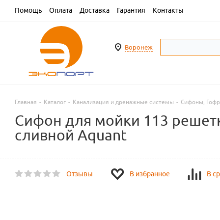
Помощь
Оплата
Доставка
Гарантия
Контакты
Воронеж
Главная
-
Каталог
-
Канализация и дренажные системы
-
Сифоны, Гофр
Сифон для мойки 113 решетк
сливной Aquant
Отзывы
В избранное
В с