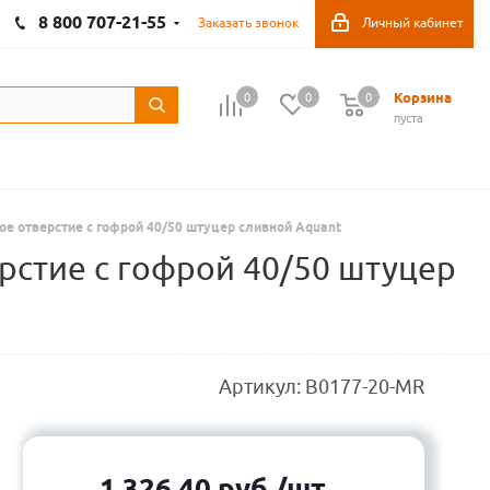
8 800 707-21-55
Заказать звонок
Личный кабинет
Корзина
0
0
0
пуста
е отверстие с гофрой 40/50 штуцер сливной Aquant
рстие с гофрой 40/50 штуцер
Артикул:
B0177-20-MR
1 326,40
руб.
/шт