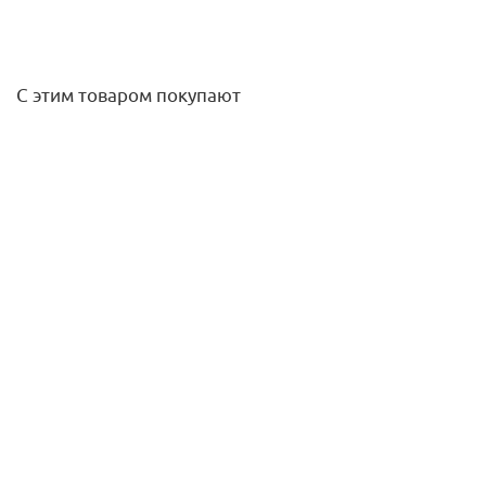
С этим товаром покупают
Компенсационный патрубок 50 OST
239,60
руб.
/шт
Подробнее