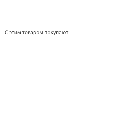
С этим товаром покупают
Ключ шестигранный, WallBox
749
руб.
/шт
Подробнее