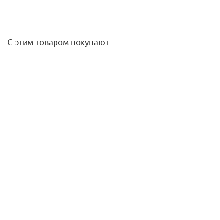
С этим товаром покупают
Угольник ВР-НР 3/4х3/4 (никель) RTP
254,40
руб.
/шт
Подробнее