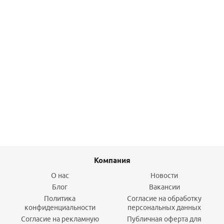
Коллектор регулирующий 1" (ВР-НР) с 3 отв. 3/4"EU с
вставкой под плоское уплотнение FAR
4 663,50
руб.
/шт
Подробнее
Компания
О нас
Новости
Блог
Вакансии
Политика
Согласие на обработку
конфиденциальности
персональных данных
Согласие на рекламную
Публичная оферта для