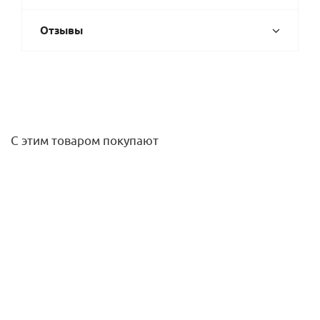
Отзывы
С этим товаром покупают
Смеситель для раковины DIAMOND, Темный графит,
WONZON & WOGHAND WW-88139011-BGM
20 017
руб.
/шт