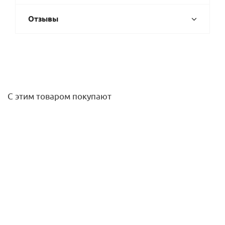
Отзывы
С этим товаром покупают
Выпуск для кухонной мойки (d=115мм, выход 1 1/2)
ХРОМ McAlpine
718,40
руб.
/шт