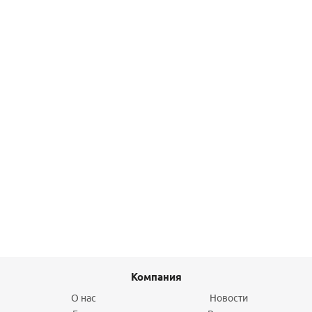
1 184,70
руб.
/шт
Подробнее
Крыльчатка насоса SS033 Emaux
798
руб.
/шт
Подробнее
Компания
О нас
Новости