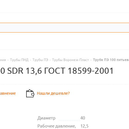
ения
-
Трубы ПНД
-
Трубы ПЭ
-
Трубы Воронеж-Пласт
-
Труба ПЭ 100 питьева
,0 SDR 13,6 ГОСТ 18599-2001
равнение
Нашли дешевле?
Диаметр
40
Рабочее давление,
12,5