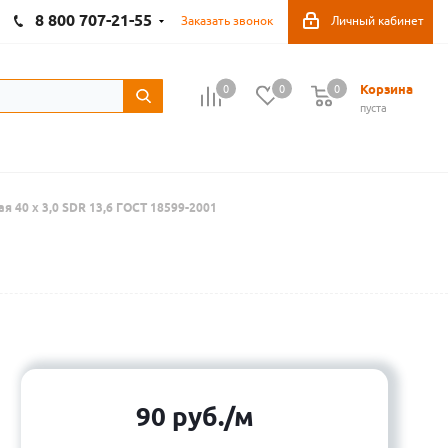
8 800 707-21-55
Заказать звонок
Личный кабинет
Корзина
0
0
0
пуста
я 40 х 3,0 SDR 13,6 ГОСТ 18599-2001
90
руб.
/м