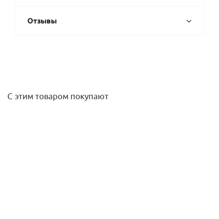
Отзывы
С этим товаром покупают
Распределительный коллектор ECO2 на 5 отопительных
контура до 120 кВт Huch
32 110,50
руб.
/шт