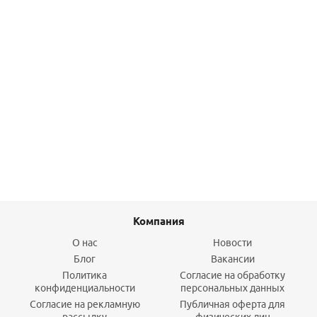
Угол НР 20х1/2" никелир. (обжим) Uni-Fitt
370,80
руб.
/шт
Подробнее
Компания
О нас
Новости
Блог
Вакансии
Политика
Согласие на обработку
конфиденциальности
персональных данных
Согласие на рекламную
Публичная оферта для