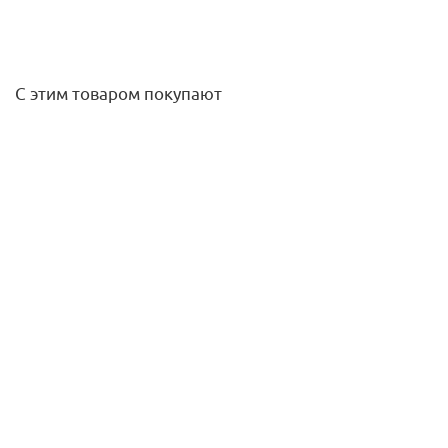
С этим товаром покупают
Комплект для регулирующей ручки Multifar
157,30
руб.
/шт
Подробнее