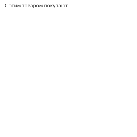
С этим товаром покупают
Клапан обратный NRV EF ДУ 20, Ру25 t=110*C латунь вн.
резьба (аналог Eagle)
1 803,30
руб.
/шт
Подробнее
Тройник переходной 25-20-25 латунь ELSEN MONOLIT
922
руб.
/шт