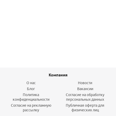
Реле давления PM12G, 3-12 бар,1/4", с накидной гайкой
STOUT
1 355
руб.
/шт
Подробнее
Компания
О нас
Новости
Блог
Вакансии
Политика
Согласие на обработку
конфиденциальности
персональных данных
Согласие на рекламную
Публичная оферта для
рассылку
физических лиц