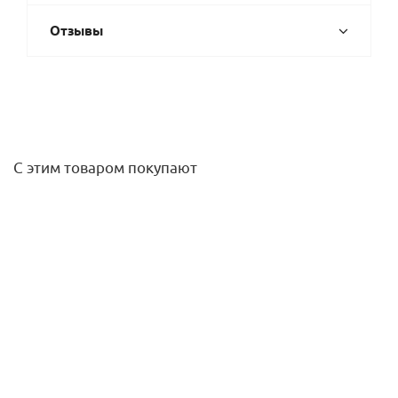
Отзывы
С этим товаром покупают
Реле давления KPI 36R (2-14 bar) (диф.1-4 bar) G 1/4,
Ридан
7 332,08
руб.
/шт
Подробнее