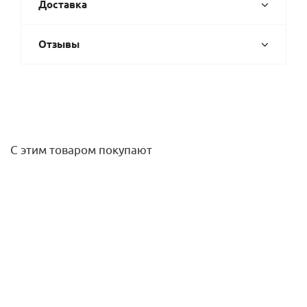
Доставка
Отзывы
С этим товаром покупают
Измельчитель пищевых отходов WDU-1ASEU , 375 Вт (1/2
л.с.), 2500 об/мин., McAlpine
33 090
руб.
/шт