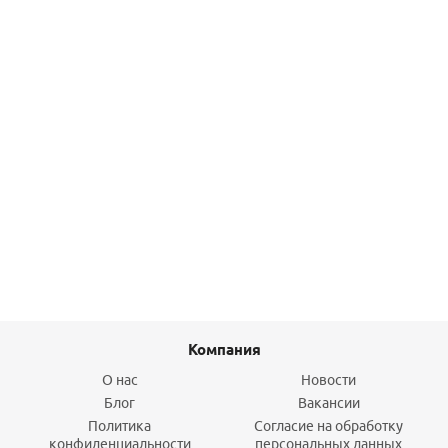
Подробнее
Защита от протечек Welrok Base нерж. DN20 (3/4")
20 861
руб.
/шт
Подробнее
Компания
О нас
Новости
Блог
Вакансии
Политика
Согласие на обработку
конфиденциальности
персональных данных