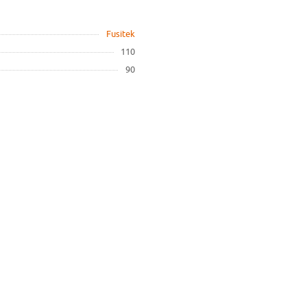
Fusitek
110
90