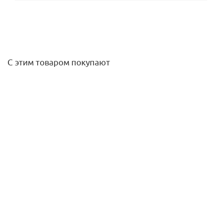
С этим товаром покупают
Комплект для монтажа дренажного канала 700мм, с
лотком tile и решеткой steel, с мембраной, TECE
48 570,20
руб.
/шт
Подробнее