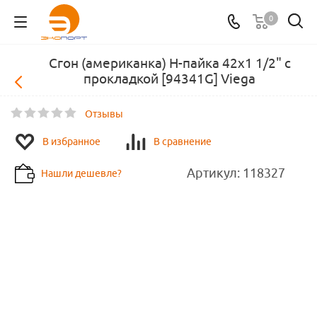
0
Сгон (американка) Н-пайка 42х1 1/2" с
прокладкой [94341G] Viega
Отзывы
В избранное
В сравнение
Артикул:
118327
Нашли дешевле?