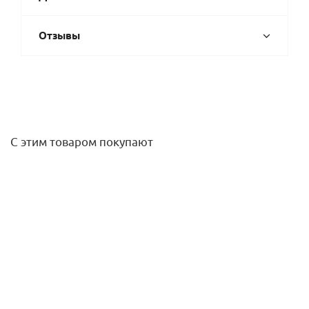
Отзывы
С этим товаром покупают
Датчик дождя Hunter Rain Click
5 463,50
руб.
/шт
Подробнее