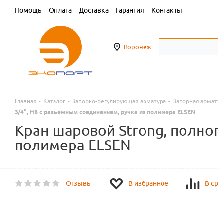
Помощь
Оплата
Доставка
Гарантия
Контакты
Воронеж
Главная
-
Каталог
-
Запорно-регулирующая арматура
-
Запорная армат
3/4", НВ с разъемным соединением, ручка из полимера ELSEN
Кран шаровой Strong, полно
полимера ELSEN
Отзывы
В избранное
В с