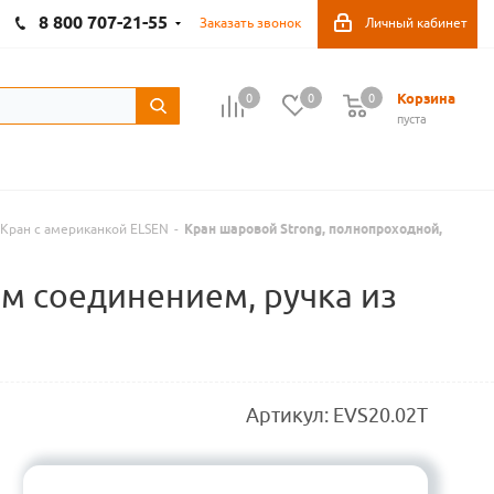
8 800 707-21-55
Заказать звонок
Личный кабинет
Корзина
0
0
0
пуста
Кран с американкой ELSEN
-
Кран шаровой Strong, полнопроходной,
ым соединением, ручка из
Артикул:
EVS20.02T