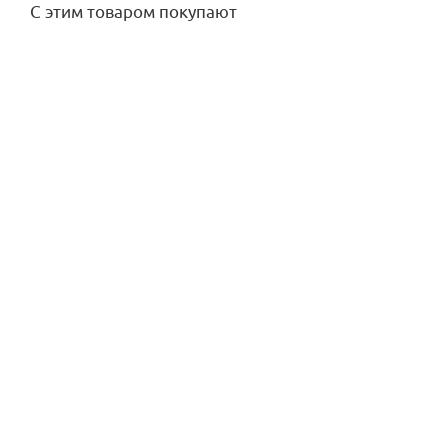
С этим товаром покупают
Смазка сантехническая, аэрозоль LUBRIUM 400мл
Контрол
Много
528,10
руб.
/шт
20 500
Подробнее