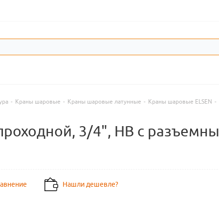
ура
-
Краны шаровые
-
Краны шаровые латунные
-
Краны шаровые ELSEN
-
проходной, 3/4", НВ с разъемн
равнение
Нашли дешевле?