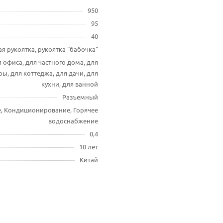
950
95
40
ая рукоятка, рукоятка "бабочка"
 офиса, для частного дома, для
ы, для коттеджа, для дачи, для
кухни, для ванной
Разъемный
, Кондиционирование, Горячее
водоснабжение
0,4
10 лет
Китай