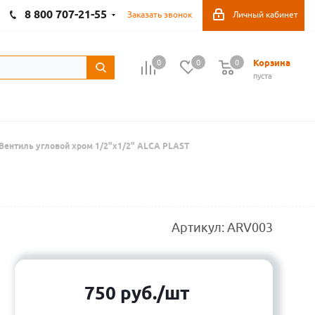
8 800 707-21-55
Заказать звонок
Личный кабинет
Корзина
0
0
0
пуста
Вентиль угловой хром 1/2"х1/2" ALCA PLAST
Артикул:
ARV003
750
руб.
/шт