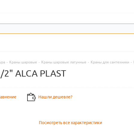
ура
-
Краны шаровые
-
Краны шаровые латунные
-
Краны для сантехники
-
1/2" ALCA PLAST
равнение
Нашли дешевле?
Посмотреть все характеристики