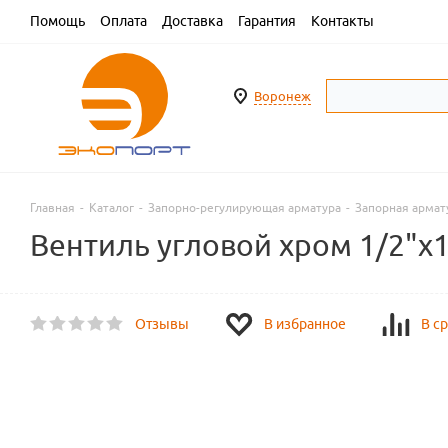
Помощь
Оплата
Доставка
Гарантия
Контакты
Воронеж
Главная
-
Каталог
-
Запорно-регулирующая арматура
-
Запорная армат
Вентиль угловой хром 1/2"х
Отзывы
В избранное
В с