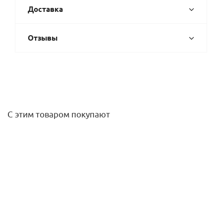
Доставка
Отзывы
С этим товаром покупают
Переход на н/р 16 - R 3/4"RAUTITAN RX + Rehau
444,90
руб.
/шт