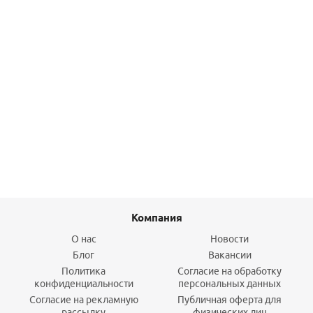
Тройник 110/90*45 гр. OST (двухрастр)
442,10
руб.
/шт
Подробнее
Компания
О нас
Новости
Блог
Вакансии
Политика
Согласие на обработку
конфиденциальности
персональных данных
Согласие на рекламную
Публичная оферта для
рассылку
физических лиц