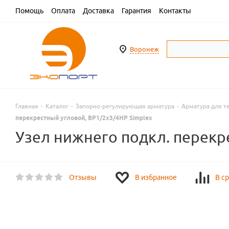
Помощь
Оплата
Доставка
Гарантия
Контакты
Воронеж
Главная
-
Каталог
-
Запорно-регулирующая арматура
-
Арматура для т
перекрестный угловой, ВР1/2х3/4НР Simplex
Узел нижнего подкл. перекр
Отзывы
В избранное
В с