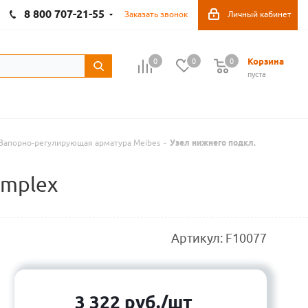
8 800 707-21-55
Заказать звонок
Личный кабинет
Корзина
0
0
0
пуста
Запорно-регулирующая арматура Meibes
-
Узел нижнего подкл.
implex
Артикул:
F10077
3 322
руб.
/шт