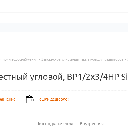
епло- и водоснабжения
-
Запорно-регулирующая арматура для радиаторов
-
естный угловой, ВР1/2х3/4НР S
равнение
Нашли дешевле?
Тип подключения
Внутренняя