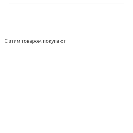
С этим товаром покупают
Раздаточная трубка 4-6 мм (бухта 30 м) Rain Bird
1 200
руб.
/шт
Подробнее