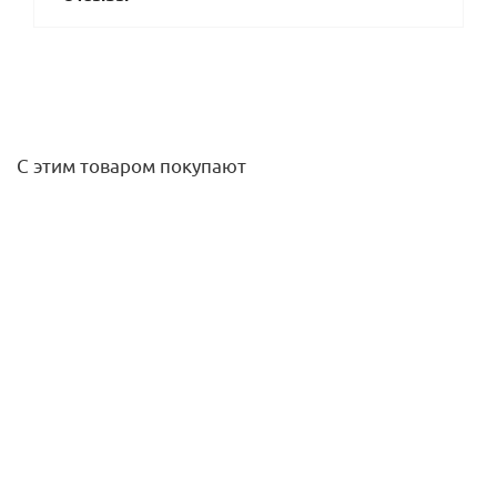
С этим товаром покупают
Соединитель 20 G1/2" НР латунный UltraLine KAN-therm
542,50
руб.
/шт
Подробнее