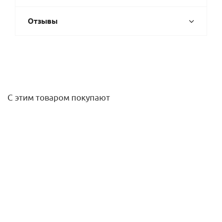
Отзывы
С этим товаром покупают
Источник бесперебойного питания NEPTUN (для Smart)
4 990
руб.
/шт
Подробнее