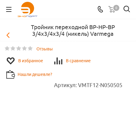
0
Тройник переходной ВР-НР-ВР
3/4х3/4х3/4 (никель) Varmega
Отзывы
В избранное
В сравнение
Нашли дешевле?
Артикул:
VMTF12-N050505