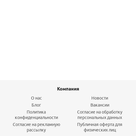
Лейка душевая 3-функциональная хром/серый, IDDIS
2 890
руб.
/шт
Подробнее
Компания
О нас
Новости
Блог
Вакансии
Политика
Согласие на обработку
конфиденциальности
персональных данных
Согласие на рекламную
Публичная оферта для
рассылку
физических лиц