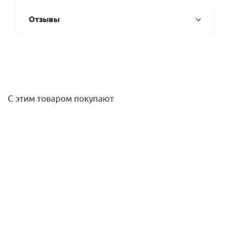
Отзывы
С этим товаром покупают
Сопло (форсунка) ротатор MP815 90-210 (2,5 - 4,9м)
Hunter
1 162,50
руб.
/шт