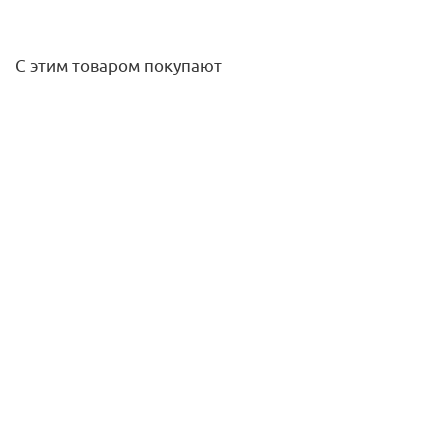
С этим товаром покупают
Отвод 32х32 VALFEX ПНД
96,10
руб.
/шт
Подробнее