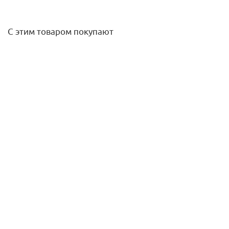
С этим товаром покупают
Адаптер для коаксиального дымо-ния
DN60/100(Bosch,Buderus,NavienS/C/E,Baxi ECO
Nova/Classic,Fondital)
860
руб.
/шт
Подробнее