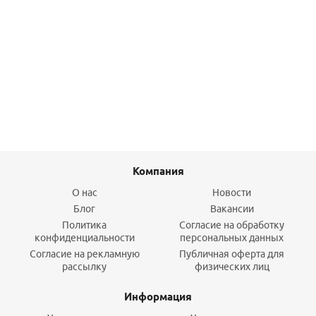
Соединитель Inox press 42хR11/4" НР нерж. KAN-Therm
1 532
руб.
/шт
Подробнее
Компания
О нас
Новости
Блог
Вакансии
Политика
Согласие на обработку
конфиденциальности
персональных данных
Согласие на рекламную
Публичная оферта для
рассылку
физических лиц
Информация