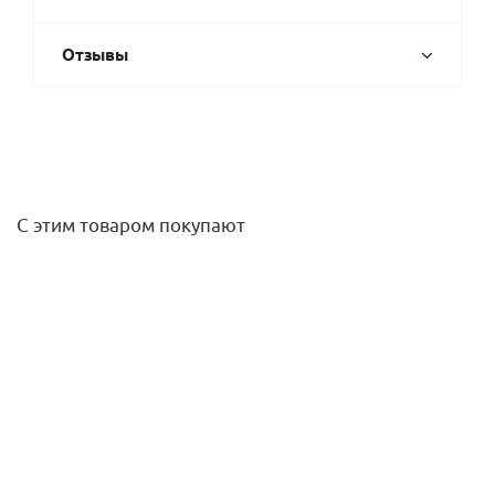
Отзывы
С этим товаром покупают
Уголок креления дождевателей 16 х 1/2" НР (2шт)
Hunter
70
руб.
/упак