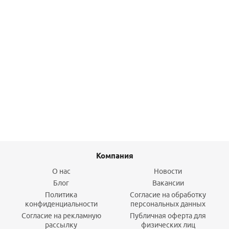
Клапан термостатический радиаторный 1/2 угловой
матовый никель Varmega
1 004
руб.
/шт
Подробнее
Компания
О нас
Новости
Блог
Вакансии
Политика
Согласие на обработку
конфиденциальности
персональных данных
Согласие на рекламную
Публичная оферта для
рассылку
физических лиц