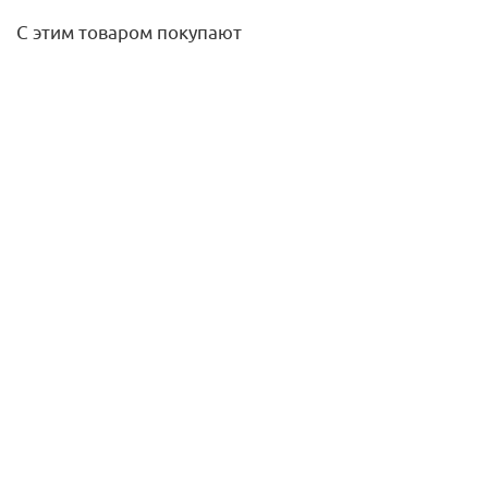
С этим товаром покупают
Рукав всасывающий Patriot SRh-40 (длина 4м, 100мм - 4
дюйма)
5 690
руб.
/шт
Подробнее
Комплект угловой Чёрный DN15 GZ1/2 x GW1/2 с