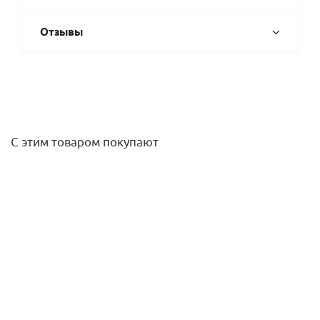
Отзывы
С этим товаром покупают
Декоративная панель ХРОМ для узлов нижнего
подключения, угловых
1 533
руб.
/шт