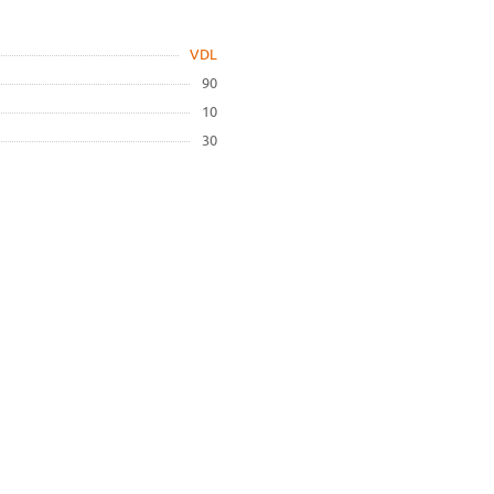
VDL
90
10
30