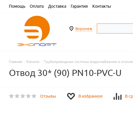
Помощь
Оплата
Доставка
Гарантия
Контакты
Воронеж
Главная
-
Каталог
-
Трубопроводные системы водоснабжения и отопл
Отвод 30* (90) PN10-PVC-U
Отзывы
В избранное
В с