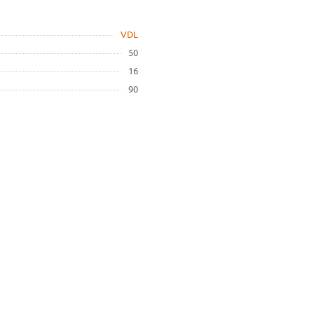
VDL
50
16
90