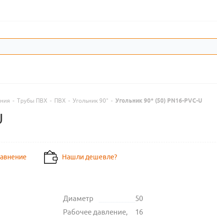
ения
-
Трубы ПВХ
-
ПВХ
-
Угольник 90°
-
Угольник 90* (50) PN16-PVC-U
U
равнение
Нашли дешевле?
Диаметр
50
Рабочее давление,
16