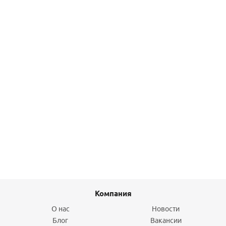
Подробнее
Труба металлопластиковая RIXc, PEXc-AL-PEXc 16x2,0
HENCO (71м)
12 815,50
руб.
/боб
Подробнее
Компания
О нас
Новости
Блог
Вакансии