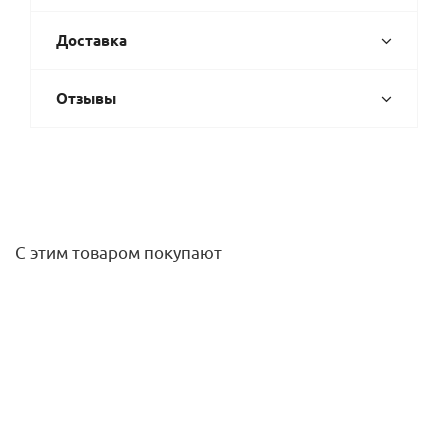
Доставка
Отзывы
С этим товаром покупают
Труба металлопластиковая MultiSkin2 20x2 (бухта 100 м)