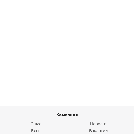
Подробнее
Муфта соединительная медная 28х28 JINTIAN
83,10
руб.
/шт
Подробнее
Компания
О нас
Новости
Блог
Вакансии