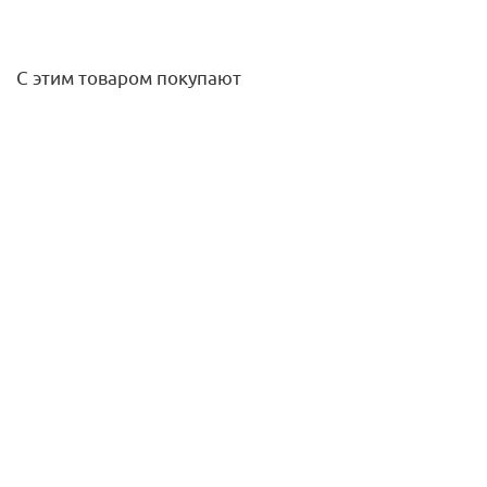
С этим товаром покупают
Переходник 2" ВР х 1 1/2" НР McAlpine
211
руб.
/шт
Подробнее