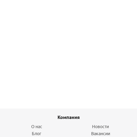
Подробнее
Компенсатор гидроударов 1/2 НР, Pраб= 10бар Elsen
2 450,50
руб.
/шт
Подробнее
Компания
О нас
Новости
Блог
Вакансии