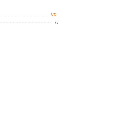
VDL
75